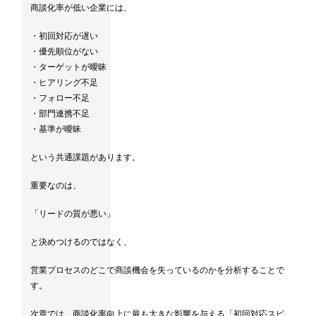
商談化率が低い企業には、
・初回対応が遅い
・優先順位がない
・ターゲットが曖昧
・ヒアリング不足
・フォロー不足
・部門連携不足
・基準が曖昧
という共通課題があります。
重要なのは、
「リードの質が悪い」
と決めつけるのではなく、
営業プロセスのどこで商談機会を失っているのかを分析することで
す。
次章では、商談化率向上に最も大きな影響を与える「初回対応スピ