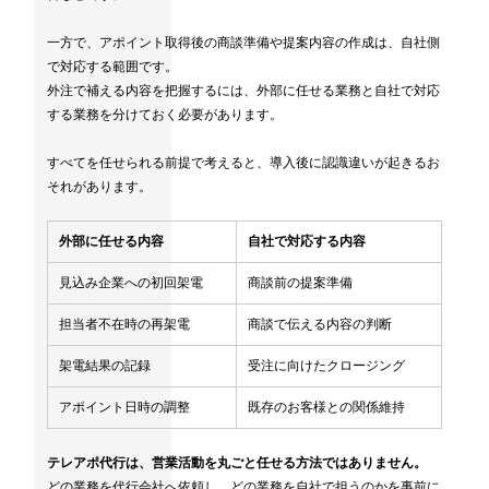
一方で、アポイント取得後の商談準備や提案内容の作成は、自社側
で対応する範囲です。
外注で補える内容を把握するには、外部に任せる業務と自社で対応
する業務を分けておく必要があります。
すべてを任せられる前提で考えると、導入後に認識違いが起きるお
それがあります。
外部に任せる内容
自社で対応する内容
見込み企業への初回架電
商談前の提案準備
担当者不在時の再架電
商談で伝える内容の判断
架電結果の記録
受注に向けたクロージング
アポイント日時の調整
既存のお客様との関係維持
テレアポ代行は、営業活動を丸ごと任せる方法ではありません。
どの業務を代行会社へ依頼し、どの業務を自社で担うのかを事前に