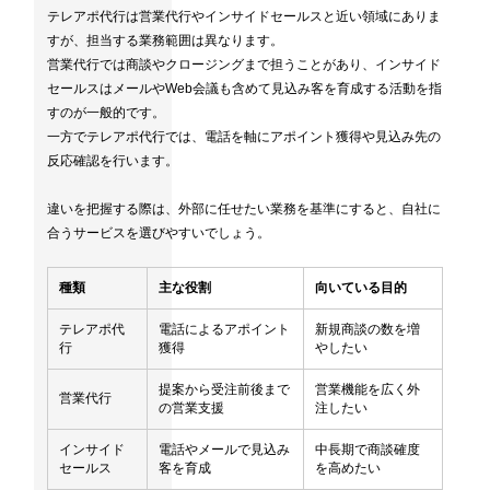
テレアポ代行は営業代行やインサイドセールスと近い領域にありま
すが、担当する業務範囲は異なります。
営業代行では商談やクロージングまで担うことがあり、インサイド
セールスはメールやWeb会議も含めて見込み客を育成する活動を指
すのが一般的です。
一方でテレアポ代行では、電話を軸にアポイント獲得や見込み先の
反応確認を行います。
違いを把握する際は、外部に任せたい業務を基準にすると、自社に
合うサービスを選びやすいでしょう。
種類
主な役割
向いている目的
テレアポ代
電話によるアポイント
新規商談の数を増
行
獲得
やしたい
提案から受注前後まで
営業機能を広く外
営業代行
の営業支援
注したい
インサイド
電話やメールで見込み
中長期で商談確度
セールス
客を育成
を高めたい