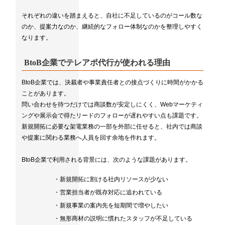
それぞれの違いを踏まえると、自社に不足しているのがコール数な
のか、提案力なのか、継続的なフォロー体制なのかを整理しやすく
なります。
BtoB企業でテレアポ代行が使われる理由
BtoB企業では、決裁者や事業責任者との接点づくりに時間がかかる
ことがあります。
問い合わせを待つだけでは商談数が安定しにくく、Webマーケティ
ングや展示会で得たリードのフォローが遅れやすい点も課題です。
新規開拓に必要な架電業務の一部を外部に任せると、社内では商談
や提案に関わる業務へ人員を回す余地を作れます。
BtoB企業で利用される背景には、次のような課題があります。
・新規開拓に割ける社内リソースが少ない
・営業担当者が既存対応に追われている
・新規事業の案内先を短期間で増やしたい
・無形商材の説明に慣れたスタッフが不足している