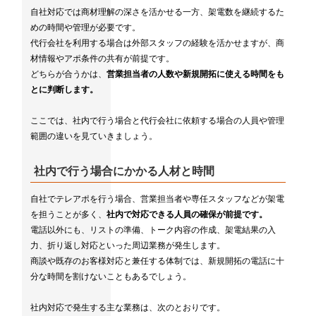
自社対応では商材理解の深さを活かせる一方、架電数を継続するた
めの時間や管理が必要です。
代行会社を利用する場合は外部スタッフの経験を活かせますが、商
材情報やアポ条件の共有が前提です。
どちらが合うかは、
営業担当者の人数や新規開拓に使える時間をも
とに判断します。
ここでは、社内で行う場合と代行会社に依頼する場合の人員や管理
範囲の違いを見ていきましょう。
社内で行う場合にかかる人材と時間
自社でテレアポを行う場合、営業担当者や専任スタッフなどが架電
を担うことが多く、
社内で対応できる人員の確保が前提です。
電話以外にも、リストの準備、トーク内容の作成、架電結果の入
力、折り返し対応といった周辺業務が発生します。
商談や既存のお客様対応と兼任する体制では、新規開拓の電話に十
分な時間を割けないこともあるでしょう。
社内対応で発生する主な業務は、次のとおりです。