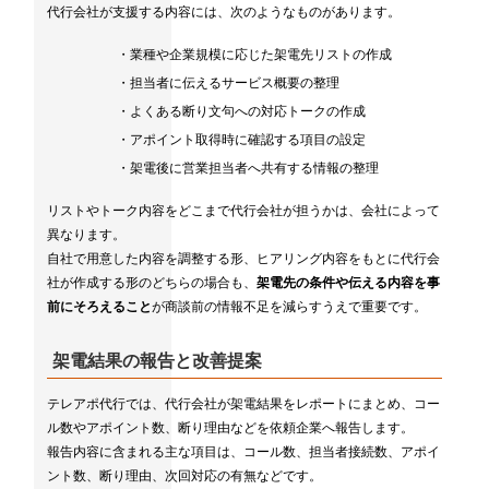
代行会社が支援する内容には、次のようなものがあります。
・業種や企業規模に応じた架電先リストの作成
・担当者に伝えるサービス概要の整理
・よくある断り文句への対応トークの作成
・アポイント取得時に確認する項目の設定
・架電後に営業担当者へ共有する情報の整理
リストやトーク内容をどこまで代行会社が担うかは、会社によって
異なります。
自社で用意した内容を調整する形、ヒアリング内容をもとに代行会
社が作成する形のどちらの場合も、
架電先の条件や伝える内容を事
前にそろえること
が商談前の情報不足を減らすうえで重要です。
架電結果の報告と改善提案
テレアポ代行では、代行会社が架電結果をレポートにまとめ、コー
ル数やアポイント数、断り理由などを依頼企業へ報告します。
報告内容に含まれる主な項目は、コール数、担当者接続数、アポイ
ント数、断り理由、次回対応の有無などです。