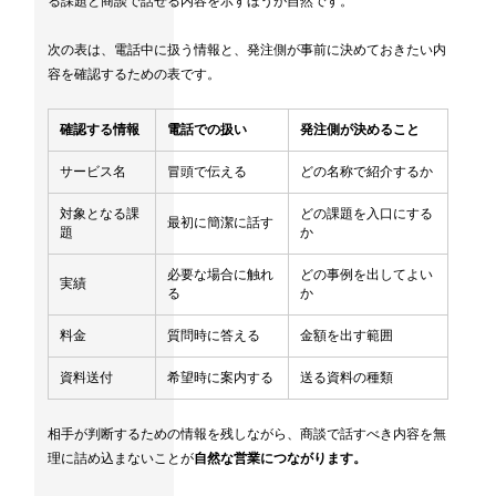
る課題と商談で話せる内容を示すほうが自然です。
次の表は、電話中に扱う情報と、発注側が事前に決めておきたい内
容を確認するための表です。
確認する情報
電話での扱い
発注側が決めること
サービス名
冒頭で伝える
どの名称で紹介するか
対象となる課
どの課題を入口にする
最初に簡潔に話す
題
か
必要な場合に触れ
どの事例を出してよい
実績
る
か
料金
質問時に答える
金額を出す範囲
資料送付
希望時に案内する
送る資料の種類
相手が判断するための情報を残しながら、商談で話すべき内容を無
理に詰め込まないことが
自然な営業につながります。