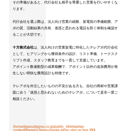
その準備があると、代行会社も相手を尊重した営業を行いやすくな
ります。
代行会社を選ぶ際は、法人向け営業の経験、架電前の準備範囲、ア
ポの質、活動結果の共有、迷惑と思われる電話を防ぐ体制を確認す
ることが大切です。
十方株式会社
は、法人向けの営業架電に特化したテレアポ代行会社
として、ヒアリングから獲得条件の設計、リスト準備、トークスク
リプト作成、スタッフ教育までを一貫して支援しています。
アポイント数連動型の成果報酬で、アポイント以外の追加費用が発
生しない明快な費用設計も特徴です。
テレアポを外注したいものの不安がある方も、自社の商材や営業課
題に合う「迷惑と思われないためのテレアポ」について是非一度ご
相談ください。
/home/jippou/jippou.co.jp/public_html/wp/wp-
content/themes/Jippou/single-blogc.php on line
153