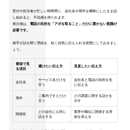
受付や担当者が忙しい時間帯に、会社名や用件を曖昧にしたまま話
し始めると、不信感を持たれます。
発注側は、
電話の目的を「アポを取ること」だけに置かない意識が
必要です。
相手が話を聞く理由を、短く自然に伝えられる状態にしておきまし
ょう。
冒頭で見
避けたい伝え方
見直したい伝え方
る項目
サービス名だけを
会社名と電話の目的を先
会社名
言う
に伝える
ご案内ですとだけ
どの課題に関する話かを
用件
言う
示す
どの会社にも同じ
業界や職位に関係する理
関係性
話をする
由を添える