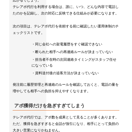
広がるでしょう。
テレアポ代行を利用する場合は、誰に、いつ、どんな内容で電話し
たのかを記録し、次の対応に反映できる仕組みが必要になります。
次の項目は、テレアポ代行を依頼する前に確認したい運用体制のチ
ェックリストです。
・同じ会社への架電履歴をすぐ確認できない
・断られた相手への再連絡ルールが決まっていない
・担当者不在時の次回連絡タイミングがスタッフ任せ
になっている
・資料送付後の追客方法が決まっていない
発注前に履歴管理と再連絡のルールを確認しておくと、電話の量を
増やしても相手への負担を抑えやすくなります。
アポ獲得だけを急ぎすぎてしまう
テレアポ代行では、アポ数を成果として見ることが多くあります。
ただ、獲得を急ぎすぎると会話が強引になり、相手にとって負担の
大きい営業になりかねません。