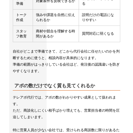
対象条件を反映できるか
準備
る
トーク
強みや課題を自然に伝え
説明だけの電話にな
作成
られるか
りやすい
スタッ
商材や競合を理解する時
質問対応に弱くなる
フ教育
間があるか
自社がどこまで準備できて、どこから代行会社に任せたいのかを判
断するために使うと、相談内容が具体的になります。
準備の範囲がはっきりしている会社ほど、発注後の認識違いを防ぎ
やすくなります。
アポの数だけでなく質も見てくれるか
テレアポ代行では、アポの数がわかりやすい成果として扱われま
す。
ただ、商談化しにくい相手ばかり増えても、営業担当者の時間を圧
迫してしまいます。
特に営業人員が少ない会社では、受けられる商談数に限りがあるた