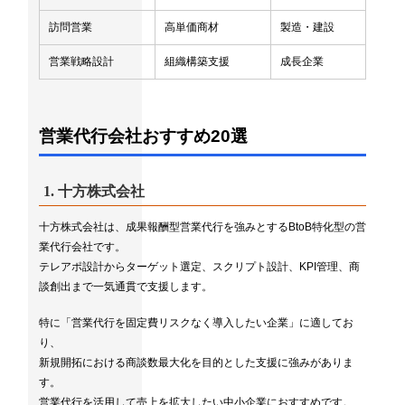
訪問営業
高単価商材
製造・建設
営業戦略設計
組織構築支援
成長企業
営業代行会社おすすめ20選
1.
十方株式会社
十方株式会社は、成果報酬型営業代行を強みとするBtoB特化型の営
業代行会社です。
テレアポ設計からターゲット選定、スクリプト設計、KPI管理、商
談創出まで一気通貫で支援します。
特に「営業代行を固定費リスクなく導入したい企業」に適してお
り、
新規開拓における商談数最大化を目的とした支援に強みがありま
す。
営業代行を活用して売上を拡大したい中小企業におすすめです。