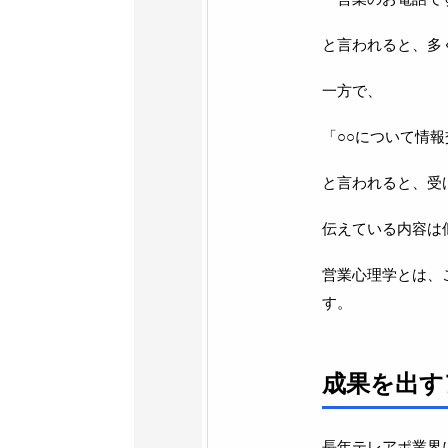
と言われると、多
一方で、
「○○について情
と言われると、受
伝えている内容は
営業心理学とは、
す。
成果を出す
長年テレアポ業界